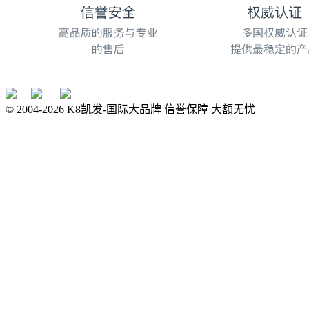
© 2004-
2026
K8凯发-国际大品牌 信誉保障 大额无忧