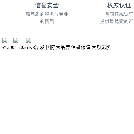
© 2004-
2026
K8凯发-国际大品牌 信誉保障 大额无忧