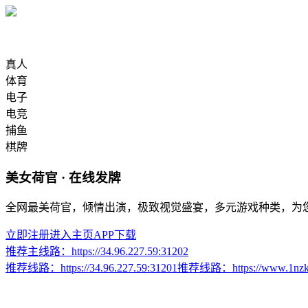
真人
体育
电子
电竞
捕鱼
棋牌
美女荷官 · 在线发牌
全网最美荷官，倾情出演，极致视觉盛宴，多元游戏种类，为
立即注册
进入主页
APP下载
推荐主线路：
https://34.96.227.59:31202
推荐线路：
https://34.96.227.59:31201
推荐线路：
https://www.1nz