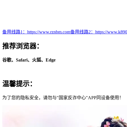
备用线路
1
：
https://www.rznbm.com
备用线路
2
：
https://www.k89
推荐浏览器：
谷歌、Safari、火狐、Edge
温馨提示：
为了您的隐私安全，请勿与"国家反诈中心"APP同设备使用！