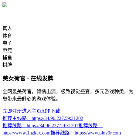
真人
体育
电子
电竞
捕鱼
棋牌
美女荷官 · 在线发牌
全网最美荷官，倾情出演，极致视觉盛宴，多元游戏种类，为
您带来最舒心的游戏体验。
立即注册
进入主页
APP下载
推荐主线路：
https://34.96.227.59:31202
推荐线路：
https://34.96.227.59:31201
推荐线路：
https://www.1nzkex.com
推荐线路：
https://www.plov9r.com