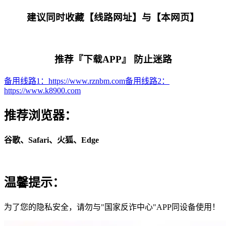
建议同时收藏【线路网址】与【本网页】
推荐『下载APP』 防止迷路
备用线路
1
：
https://www.rznbm.com
备用线路
2
：
https://www.k8900.com
推荐浏览器：
谷歌、Safari、火狐、Edge
温馨提示：
为了您的隐私安全，请勿与"国家反诈中心"APP同设备使用！