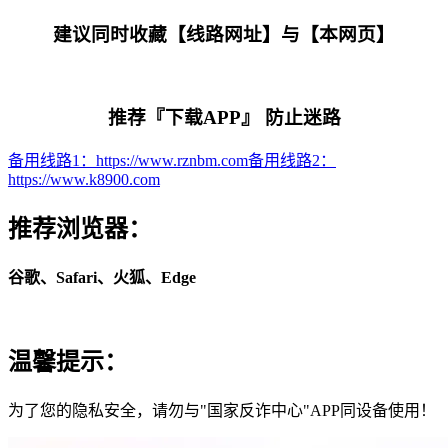
建议同时收藏【线路网址】与【本网页】
推荐『下载APP』 防止迷路
备用线路
1
：
https://www.rznbm.com
备用线路
2
：
https://www.k8900.com
推荐浏览器：
谷歌、Safari、火狐、Edge
温馨提示：
为了您的隐私安全，请勿与"国家反诈中心"APP同设备使用！